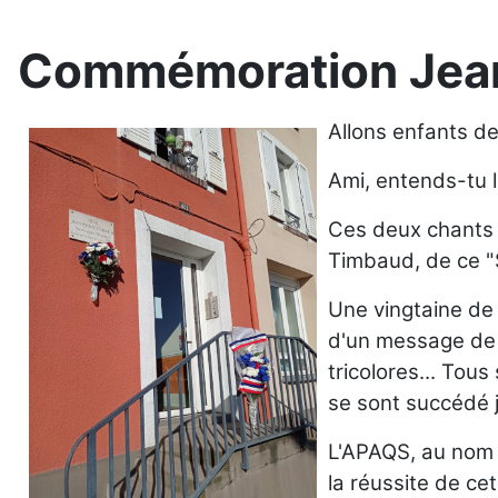
Commémoration Jean
Allons enfants de 
Ami, entends-tu l
Ces deux chants s
Timbaud, de ce "S
Une vingtaine de 
d'un message de s
tricolores... Tou
se sont succédé j
L'APAQS, au nom d
la réussite de c