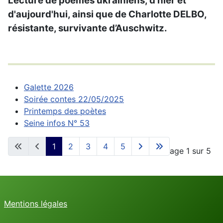
Lecture de poèmes ukrainiens, d'hier et
d'aujourd'hui, ainsi que de Charlotte DELBO,
résistante, survivante d’Auschwitz.
Galette 2026
Soirée contes 22/05/2025
Printemps des poètes
Seine infos N° 53
1
2
3
4
5
Page 1 sur 5
Mentions légales